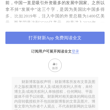
前，中国一直是吸引外资最多的发展中国家。之所以
拿不掉“发展中”这三个字，是因为美国比中国多得
多。比如
2019
年，注入中国的外资总额为
1400
亿美
元，而美国是达到
2500
亿美元。但是进入
2020
年，一
场突如其来的新冠肺炎疫情席卷全球，没有任何一个
经济体可以独善其身。这一年，全球外资下降
42%
，
打开财新App 免费阅读全文
美国下降了差不多一半，仅为
1300
亿美元。相较而
言，中国表现亮眼，全年吸引外资不仅没有下降，反
订阅用户可展开阅读全文
登录
而上升到
1630
亿美元，超过了美国，成为全球吸引外
资最多的经济体。
0
推荐
其实，对中国而言，经济增长已经从早期的吸引外
资补充国内资本的不足阶段，进入到了吸引外资“醉翁
财新博客版权声明：财新博客所发布文章及图
之意不在资，在于技术和管理”的阶段。前不久，美国
片之版权属博主本人及/或相关权利人所有，未经
推出了一个“无尽前沿计划”，除了要加大科技投入以
博主及/或相关权利人单独授权，任何网站、平面
媒体不得予以转载。财新网对相关媒体的网站信息
外，还提出要阻断中国从中美科研技术的合作中获
内容转载授权并不包括财新博客的文章及图片。博
益。由此，不少本来是有利于中美双方，也有利于全
客文章均为作者个人观点，不代表财新网的立场和