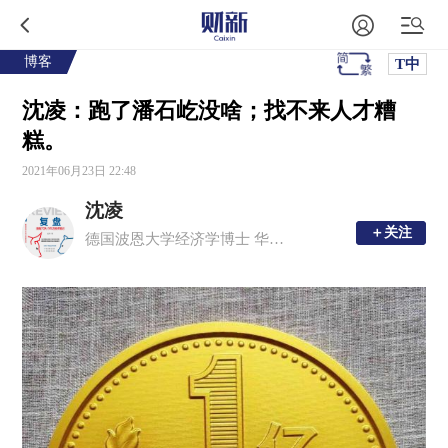
博客
T中
沈凌：跑了潘石屹没啥；找不来人才糟
糕。
2021年06月23日 22:48
沈凌
＋关注
＋关注
德国波恩大学经济学博士 华东理工大学副教授